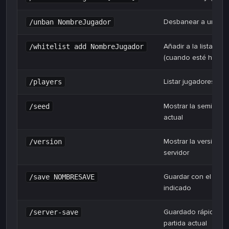
Desbanear a un jug
/unban NombreJugador
Añadir a la lista bla
/whitelist add NombreJugador
(cuando esté habilit
Listar jugadores en 
/players
Mostrar la semilla d
/seed
actual
Mostrar la versión d
/version
servidor
Guardar con el nom
/save NOMBRESAVE
indicado
Guardado rápido de
/server-save
partida actual