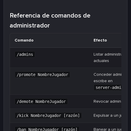
Referencia de comandos de
administrador
Comando
Efecto
Listar administrador
/admins
actuales
Conceder admin (ta
/promote NombreJugador
escribe en
server-adminlis
Revocar admin
/demote NombreJugador
Expulsar a un jugad
/kick NombreJugador [razón]
Banear a un jugado
/ban NombreJugador [razón]