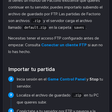
Si tienes un mundo de Factorio existente que quieres
continuar en tu servidor, puedes importarlo subiendo el
archivo de guardado por FTP. Las partidas de Factorio
son archivos
y el servidor carga el archivo
.zip
llamado
en la carpeta
.
default.zip
saves
Necesitas tener el acceso FTP configurado antes de
empezar. Consulta
Conectar un cliente FTP
si aun no
lo has hecho.
Importar tu partida
Inicia sesión en el
Game Control Panel
y
Stop
tu
servidor.
Localiza el archivo de guardado
en tu PC
.zip
que quieres subir.
Conéctate a tu servidor por FTP y navega a la