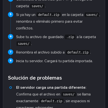
carpeta
.
saves/
Si ya hay un
en la carpeta
,
default.zip
saves/
renombra o elimínalo primero para evitar
conflictos.
Sube tu archivo de guardado
a la carpeta
.zip
.
saves/
Renombra el archivo subido a
.
default.zip
Inicia tu servidor. Cargará tu partida importada.
Solución de problemas
El servidor carga una partida diferente:
Confirma que el archivo en
se llama
saves/
exactamente
, sin espacios ni
default.zip
caracteres adicionales.