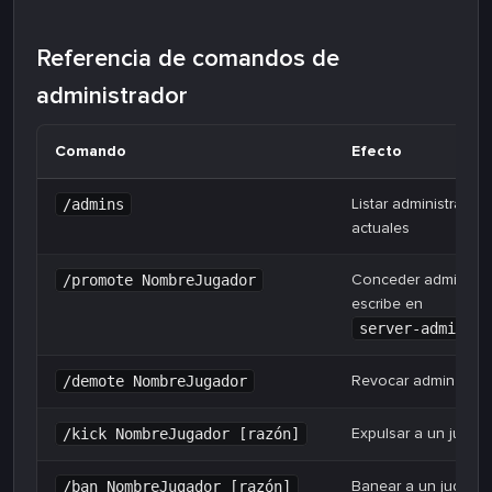
Referencia de comandos de
administrador
Comando
Efecto
Listar administrador
/admins
actuales
Conceder admin (ta
/promote NombreJugador
escribe en
server-adminlis
Revocar admin
/demote NombreJugador
Expulsar a un jugad
/kick NombreJugador [razón]
Banear a un jugado
/ban NombreJugador [razón]