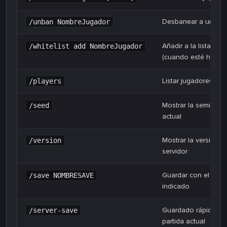
Desbanear a un jug
/unban NombreJugador
Añadir a la lista bla
/whitelist add NombreJugador
(cuando esté habilit
Listar jugadores en 
/players
Mostrar la semilla d
/seed
actual
Mostrar la versión d
/version
servidor
Guardar con el nom
/save NOMBRESAVE
indicado
Guardado rápido de
/server-save
partida actual