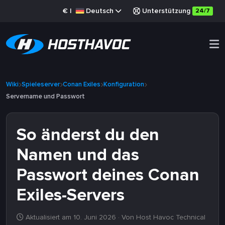
€
|
Deutsch
Unterstützung
24/7
Wiki
Spieleserver
Conan Exiles
Konfiguration
Servername und Passwort
So änderst du den
Namen und das
Passwort deines Conan
Exiles-Servers
Aktualisiert am 10. Juni 2026
· Von Host Havoc Technical