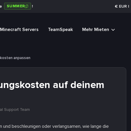
SUMMER
de
!
€
EUR
|
Minecraft Servers
TeamSpeak
Mehr Mieten
skosten anpassen
lungskosten auf deinem
al Support Team
n und beschleunigen oder verlangsamen, wie lange die