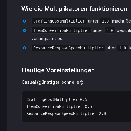
Wie die Multiplikatoren funktionieren
unter
macht Rez
CraftingCostMultiplier
1.0
unter
beschle
ItemConvertionMultiplier
1.0
verlangsamt es.
über
l
ResourceRespawnSpeedMultiplier
1.0
Häufige Voreinstellungen
Casual (günstiger, schneller):
CraftingCostMultiplier=0.5

ItemConvertionMultiplier=0.5
