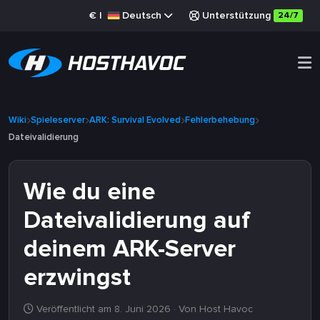
€
|
Deutsch
Unterstützung
24/7
Wiki
Spieleserver
ARK: Survival Evolved
Fehlerbehebung
Dateivalidierung
Wie du eine
Dateivalidierung auf
deinem ARK-Server
erzwingst
Veröffentlicht am 8. Juni 2026
· Von Host Havoc