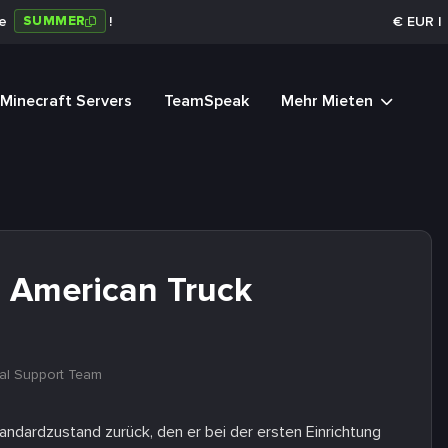
SUMMER
de
!
€
EUR
|
Minecraft Servers
TeamSpeak
Mehr Mieten
en American Truck
al Support Team
tandardzustand zurück, den er bei der ersten Einrichtung