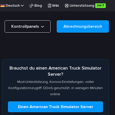
Deutsch
Blog
Wiki
Unterstützung
24/7
Kontrollpanels
Abrechnungsbereich
Brauchst du einen American Truck Simulator
Server?
Mod-Unterstützung, Konvoi-Einstellungen, voller
Konfigurationszugriff. DDoS-geschützt, in wenigen Minuten
online.
Einen American Truck Simulator Server