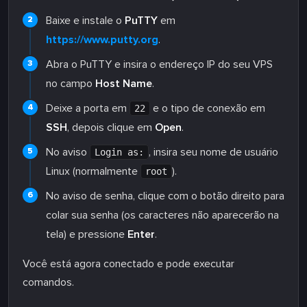
Baixe e instale o
PuTTY
em
https://www.putty.org
.
Abra o PuTTY e insira o endereço IP do seu VPS
no campo
Host Name
.
Deixe a porta em
e o tipo de conexão em
22
SSH
, depois clique em
Open
.
No aviso
, insira seu nome de usuário
Login as:
Linux (normalmente
).
root
No aviso de senha, clique com o botão direito para
colar sua senha (os caracteres não aparecerão na
tela) e pressione
Enter
.
Você está agora conectado e pode executar
comandos.