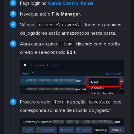
Faça login no
Game Control Panel
.
Navegue até o
File Manager
.
Vá para
. Todos os arquivos
universe\players\
de jogadores estão armazenados nesta pasta.
Abra cada arquivo
clicando com o botão
.json
direito e selecionando
Edit
.
Procure o valor
na seção
que
Text
Nameplate
corresponda ao nome de usuário do jogador.