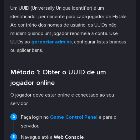
Um UUID (Universally Unique Identifier) é um
identificador permanente para cada jogador de Hytale.
Ao contrário dos nomes de usuário, os UUIDs não
mudam quando um jogador renomeia a conta. Use
UUIDs ao
gerenciar admins
, configurar listas brancas
ou aplicar bans.
Método 1: Obter o UUID de um
jogador online
O jogador deve estar online e conectado ao seu
servidor.
Faça login no
Game Control Panel
e pare o
servidor.
Navegue até a
Web Console
.