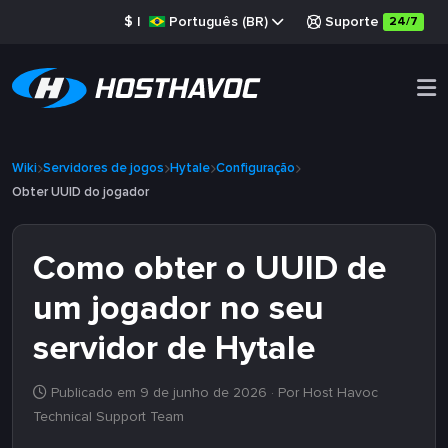
$
|
Português (BR)
Suporte
24/7
Wiki
Servidores de jogos
Hytale
Configuração
Obter UUID do jogador
Como obter o UUID de
um jogador no seu
servidor de Hytale
Publicado em 9 de junho de 2026
· Por Host Havoc
Technical Support Team