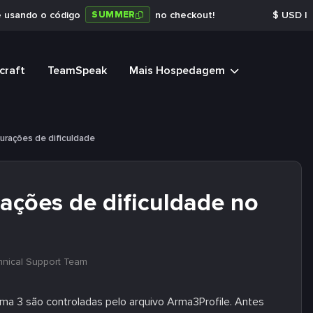
SUMMER
e usando o código
no checkout!
$
USD
|
craft
TeamSpeak
Mais Hospedagem
gurações de dificuldade
ações de dificuldade no
hnical Support Team
rma 3 são controladas pelo arquivo Arma3Profile. Antes