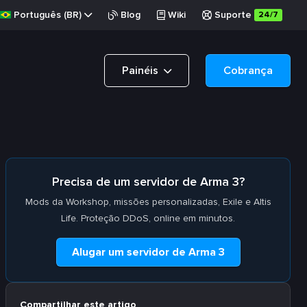
Português (BR)
Blog
Wiki
Suporte
24/7
Painéis
Cobrança
Precisa de um servidor de Arma 3?
Mods da Workshop, missões personalizadas, Exile e Altis
Life. Proteção DDoS, online em minutos.
Alugar um servidor de Arma 3
Compartilhar este artigo