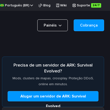
Português (BR)
Blog
Wiki
Suporte
24/7
Painéis
Cobrança
Precisa de um servidor de ARK: Survival
Evolved?
Mods, clusters de mapas, crossplay. Proteção DDoS,
online em minutos.
Alugar um servidor de ARK: Survival
Evolved