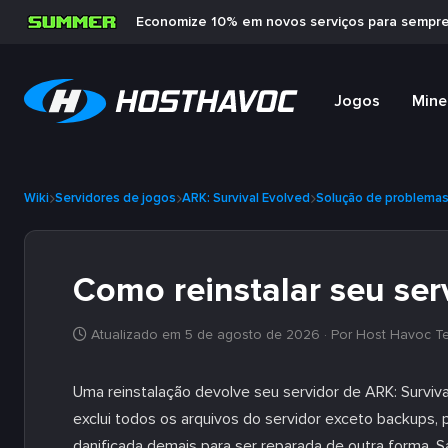
Economize 10% em novos serviços para sempr
Jogos
Mine
Wiki
Servidores de jogos
ARK: Survival Evolved
Solução de problema
Como reinstalar seu ser
Atualizado em 5 de agosto de 2026
· Por Host Havoc T
Uma reinstalação devolve seu servidor de ARK: Surviva
exclui todos os arquivos do servidor exceto backups, 
danificada demais para ser reparada de outra forma. S