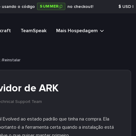
SUMMER
e usando o código
no checkout!
$
USD
|
craft
TeamSpeak
Mais Hospedagem
s
Reinstalar
vidor de ARK
echnical Support Team
l Evolved ao estado padrão que tinha na compra. Ela
portanto é a ferramenta certa quando a instalação está
alve o que quiser manter primeiro.