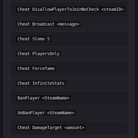
Cheat DisallowPlayerToJoinNoCheck <steamID>
Cheat Broadcast <message>
Cheat Slomo 5
Cheat PlayersOnly
Cheat ForceTame
Cheat InfiniteStats
BanPlayer <SteamName>
UnBanPlayer <SteamName>
Cheat DamageTarget <amount>