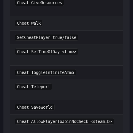
Cheat GiveResources
Cheat Walk
SetCheatPlayer true/false
Cheat SetTimeOfDay <time>
Cheat ToggleInfiniteAmmo
Cheat Teleport
Cheat SaveWorld
Cheat AllowPlayerToJoinNoCheck <steamID>