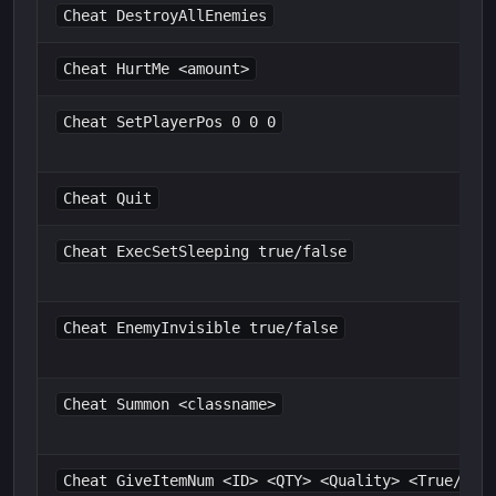
Cheat DestroyAllEnemies
Cheat HurtMe <amount>
Cheat SetPlayerPos 0 0 0
Cheat Quit
Cheat ExecSetSleeping true/false
Cheat EnemyInvisible true/false
Cheat Summon <classname>
Cheat GiveItemNum <ID> <QTY> <Quality> <True/Fal