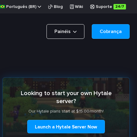
Português (BR)
Blog
Wiki
Suporte
24/7
Painéis
Cobrança
Looking to start your own Hytale
server?
Our Hytale plans start at $15.00/month!
Launch a Hytale Server Now