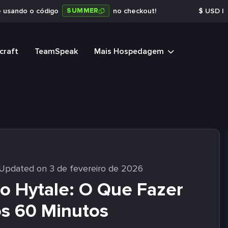
SUMMER
e usando o código
no checkout!
$
USD
|
craft
TeamSpeak
Mais Hospedagem
 Updated on 3 de fevereiro de 2026
no Hytale: O Que Fazer
os 60 Minutos