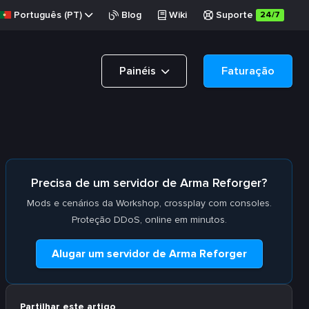
Português (PT)
Blog
Wiki
Suporte
24/7
Painéis
Faturação
Precisa de um servidor de Arma Reforger?
Mods e cenários da Workshop, crossplay com consoles.
Proteção DDoS, online em minutos.
Alugar um servidor de Arma Reforger
Partilhar este artigo