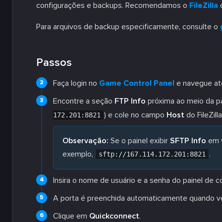
configurações e backups. Recomendamos o
FileZilla
c
Para arquivos de backup especificamente, consulte o
Passos
Faça login no
Game Control Panel
e navegue até
Encontre a seção
FTP Info
próxima ao meio da pá
) e cole no campo
Host
do FileZilla
172.201:8821
Observação:
Se o painel exibir
SFTP Info
em 
exemplo,
.
sftp://167.114.172.201:8821
Insira o nome de usuário e a senha do painel de
A porta é preenchida automaticamente quando voc
Clique em
Quickconnect
.