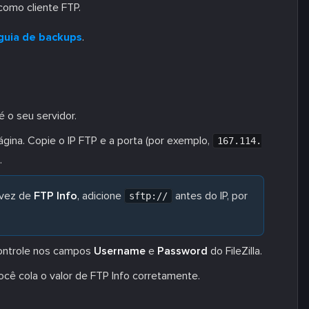
omo cliente FTP.
guia de backups
.
 o seu servidor.
gina. Copie o IP FTP e a porta (por exemplo,
167.114.
.
vez de
FTP Info
, adicione
antes do IP, por
sftp://
 controle nos campos
Username
e
Password
do FileZilla.
ê cola o valor de FTP Info corretamente.