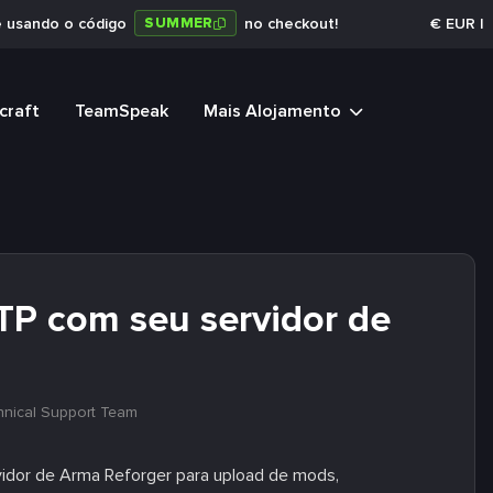
SUMMER
e usando o código
no checkout!
€
EUR
|
craft
TeamSpeak
Mais Alojamento
TP com seu servidor de
hnical Support Team
vidor de Arma Reforger para upload de mods,