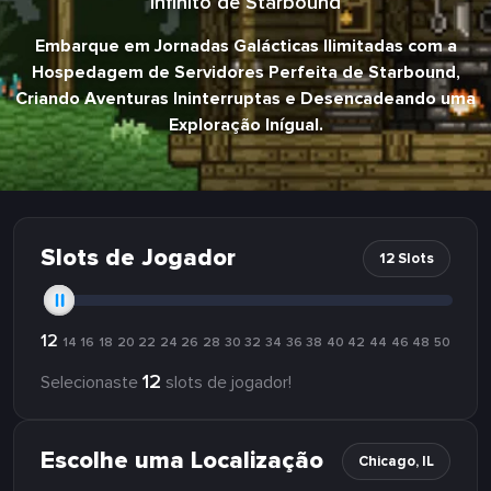
Infinito de Starbound
Embarque em Jornadas Galácticas Ilimitadas com a
Hospedagem de Servidores Perfeita de Starbound,
Criando Aventuras Ininterruptas e Desencadeando uma
Exploração Inígual.
Slots de Jogador
12 Slots
12
14
16
18
20
22
24
26
28
30
32
34
36
38
40
42
44
46
48
50
12
Selecionaste
slots de jogador!
Escolhe uma Localização
Chicago, IL