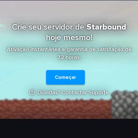
Crie seu servidor de
Starbound
hoje mesmo!
Ativação instantânea e garantia de satisfação de
72 horas.
Começar
Dúvidas? Contactar Suporte