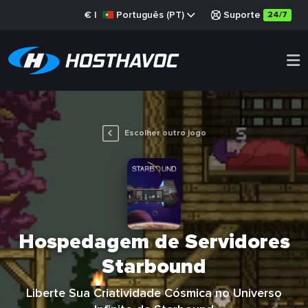
€
|
Português (PT)
Suporte
24/7
Escolher outro jogo
Hospedagem de Servidores
Starbound
Liberte Sua Criatividade Cósmica no Universo