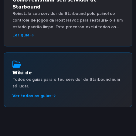
Starbound
Reinstale seu servidor de Starbound pelo painel de
controle de jogos da Host Havoc para restaurá-lo a um
estado padrão limpo. Este processo exclui todos os
arquivos do servidor, exceto os backups, e depois baixa
Ler guia
novamente a configuração padrão.
Wiki de
Todos os guias para o teu servidor de Starbound num
só lugar.
Ver todos os guias