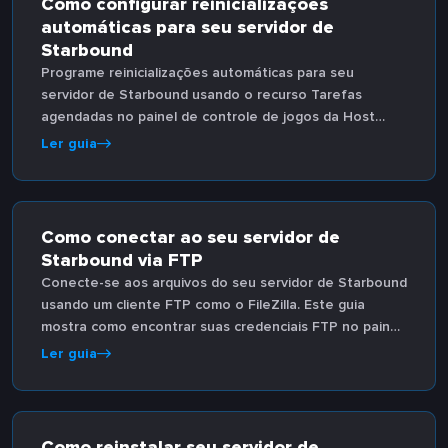
Como configurar reinicializações
automáticas para seu servidor de
Starbound
Programe reinicializações automáticas para seu
servidor de Starbound usando o recurso Tarefas
agendadas no painel de controle de jogos da Host
Havoc. Mantenha seu servidor atualizado sem
Ler guia
intervenção manual.
Como conectar ao seu servidor de
Starbound via FTP
Conecte-se aos arquivos do seu servidor de Starbound
usando um cliente FTP como o FileZilla. Este guia
mostra como encontrar suas credenciais FTP no painel
de controle de jogos da Host Havoc e configurar o
Ler guia
FileZilla para estabelecer uma conexão.
Como reinstalar seu servidor de