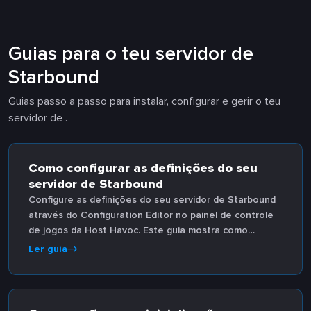
Guias para o teu servidor de
Starbound
Guias passo a passo para instalar, configurar e gerir o teu
servidor de .
Como configurar as definições do seu
servidor de Starbound
Configure as definições do seu servidor de Starbound
através do Configuration Editor no painel de controle
de jogos da Host Havoc. Este guia mostra como
acessar e editar os arquivos de configuração para
Ler guia
personalizar a jogabilidade conforme suas
preferências.