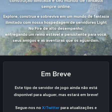
construção ilimitada e seu mundo de fantasia
sempre online.
Explore, construa e sobreviva em um mundo de fantasia
ilimitado com nossa hospedagem de servidores Light
No Fire de alto desempenho,
entregando um reino estável e persistente para você,
seus amigos e as aventuras que os aguardam.
Em Breve
Este tipo de servidor de jogo ainda não está
disponível para aluguer, mas estará em breve!
Segue-nos no
X/Twitter
para atualizações e