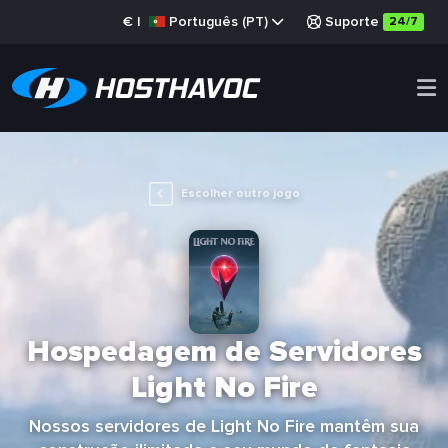
€
|
Português (PT)
Suporte
24/7
Escolher outro jogo
Hospedagem de Servidores
Light No Fire
Nossos servidores de Light No Fire mantêm sua