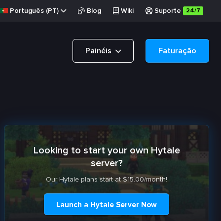
Português (PT)
Blog
Wiki
Suporte
24/7
Painéis
Faturação
Looking to start your own Hytale
server?
Our Hytale plans start at $15.00/month!
Launch a Hytale Server Now