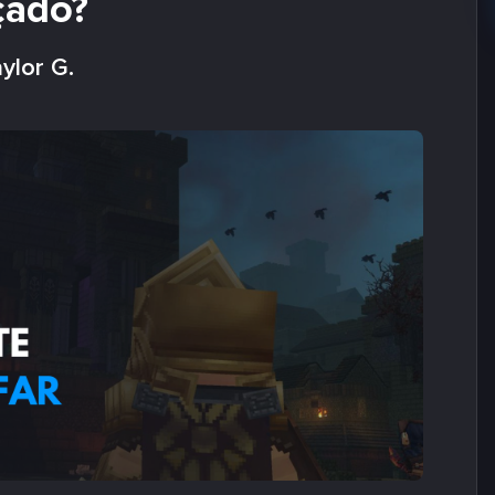
çado?
ylor G.