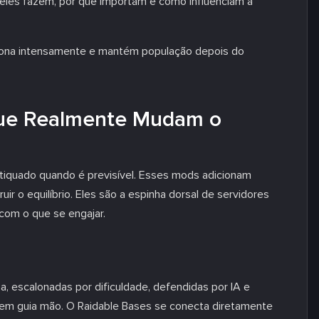
 eles fazem, por que importam e como influenciam a
iona intensamente e mantém população depois do
Que Realmente Mudam o
 antiquado quando é previsível. Esses mods adicionam
ir o equilíbrio. Eles são a espinha dorsal de servidores
com o que se engajar.
escalonadas por dificuldade, defendidas por IA e
sem guia mão. O Raidable Bases se conecta diretamente