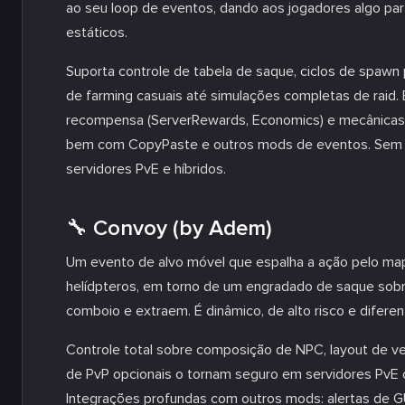
ao seu loop de eventos, dando aos jogadores algo par
estáticos.
Suporta controle de tabela de saque, ciclos de spawn 
de farming casuais até simulações completas de raid. 
recompensa (ServerRewards, Economics) e mecânicas 
bem com CopyPaste e outros mods de eventos. Sem en
servidores PvE e híbridos.
🔧 Convoy (by Adem)
Um evento de alvo móvel que espalha a ação pelo map
helídpteros, em torno de um engradado de saque sobr
comboio e extraem. É dinâmico, de alto risco e difere
Controle total sobre composição de NPC, layout de ve
de PvP opcionais o tornam seguro em servidores PvE o
Integrações profundas com outros mods: alertas de GU