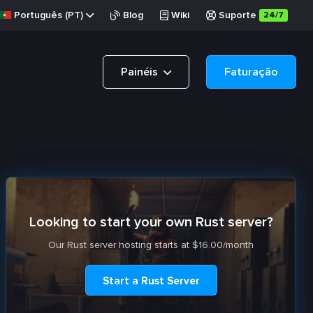
Português (PT)
Blog
Wiki
Suporte
24/7
Painéis
Faturação
Looking to start your own Rust server?
Our Rust server hosting starts at $16.00/month
Start a Rust Server