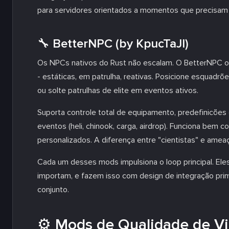
para servidores orientados a momentos que precisam
🔧 BetterNPC (by KpucTaJl)
Os NPCs nativos do Rust não escalam. O BetterNPC os 
- estáticas, em patrulha, reativas. Posicione esquad
ou solte patrulhas de elite em eventos ativos.
Suporta controle total de equipamento, predefinicõe
eventos (heli, chinook, carga, airdrop). Funciona be
personalizados. A diferença entre "cientistas" e ame
Cada um desses mods impulsiona o loop principal. Ele
importam, e fazem isso com design de integração pri
conjunto.
⚙️ Mods de Qualidade de V