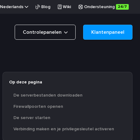
Nederlands
Blog
Wiki
Ondersteuning
24/7
Controlepanelen
Klantenpaneel
Op deze pagina
De serverbestanden downloaden
Firewallpoorten openen
De server starten
Verbinding maken en je privilegesleutel activeren