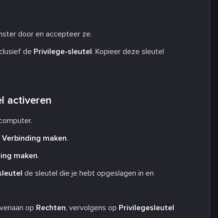
ster door en accepteer ze.
clusief de
Privilege-sleutel
. Kopieer deze sleutel
l activeren
 computer.
p
Verbinding maken
.
ding maken
.
sleutel
de sleutel die je hebt opgeslagen in en
bovenaan op
Rechten
, vervolgens op
Privilegesleutel