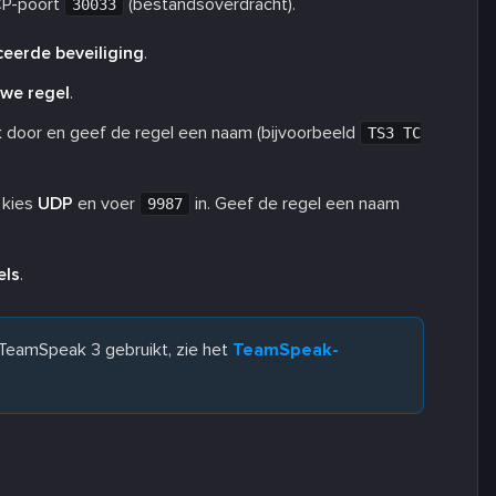
CP-poort
(bestandsoverdracht).
30033
eerde beveiliging
.
we regel
.
ik door en geef de regel een naam (bijvoorbeeld
TS3 TC
, kies
UDP
en voer
in. Geef de regel een naam
9987
els
.
e TeamSpeak 3 gebruikt, zie het
TeamSpeak-