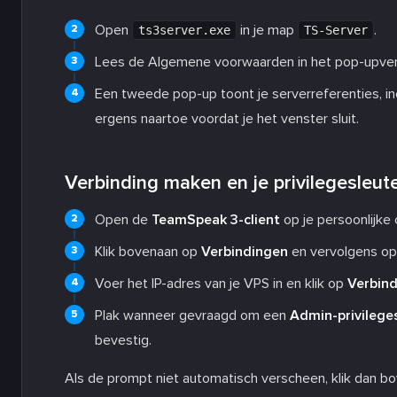
Open
in je map
.
ts3server.exe
TS-Server
Lees de Algemene voorwaarden in het pop-upven
Een tweede pop-up toont je serverreferenties, in
ergens naartoe voordat je het venster sluit.
Verbinding maken en je privilegesleute
Open de
TeamSpeak 3-client
op je persoonlijke
Klik bovenaan op
Verbindingen
en vervolgens o
Voer het IP-adres van je VPS in en klik op
Verbin
Plak wanneer gevraagd om een
Admin-privilege
bevestig.
Als de prompt niet automatisch verscheen, klik dan 