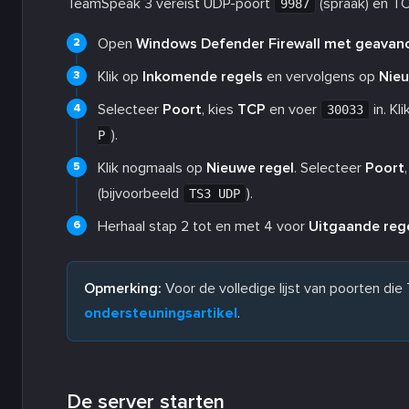
TeamSpeak 3 vereist UDP-poort
(spraak) en T
9987
Open
Windows Defender Firewall met geavanc
Klik op
Inkomende regels
en vervolgens op
Nieu
Selecteer
Poort
, kies
TCP
en voer
in. Kl
30033
).
P
Klik nogmaals op
Nieuwe regel
. Selecteer
Poort
(bijvoorbeeld
).
TS3 UDP
Herhaal stap 2 tot en met 4 voor
Uitgaande reg
Opmerking:
Voor de volledige lijst van poorten di
ondersteuningsartikel
.
De server starten