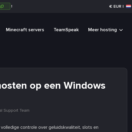
R
!
€
EUR
|
Minecraft servers
TeamSpeak
Meer hosting
hosten op een Windows
al Support Team
lledige controle over geluidskwaliteit, slots en