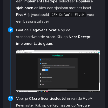
een
Implementatietype
, selecteer
Populaire
sjablonen
en kies een sjabloon met het label
FiveM
(bijvoorbeeld
voor
CFX Default FiveM
een basisinstallatie).
Laat de
Gegevenslocatie
op de
standaardwaarde staan. Klik op
Naar Recept-
implementatie gaan
.
Voer je
Cfx.re-licentiesleutel
in van de FiveM
Keymaster. Klik op de Keymaster op
Nieuwe