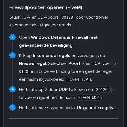
Firewallpoorten openen (FiveM)
Stuur TCP- en UDP-poort
door voor zowel
30120
inkomende als uitgaande regels.
Open
Windows Defender Firewall met
geavanceerde beveiliging
.
Klik op
Inkomende regels
en vervolgens op
Nieuwe regel
. Selecteer
Poort
, kies
TCP
, voer
3
in, sta de verbinding toe en geef de regel
0120
een naam (bijvoorbeeld
).
FiveM TCP
Herhaal stap 2 door
UDP
te kiezen en
in
30120
te voeren (geef het de naam
).
FiveM UDP
Herhaal beide stappen onder
Uitgaande regels
.