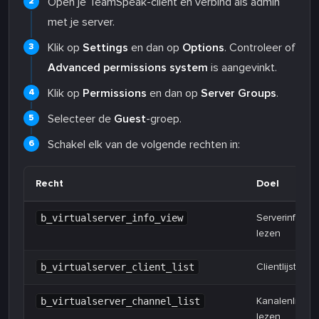
Open je TeamSpeak-client en verbind als admin
met je server.
Klik op
Settings
en dan op
Options
. Controleer of
Advanced permissions system
is aangevinkt.
Klik op
Permissions
en dan op
Server Groups
.
Selecteer de
Guest
-groep.
Schakel elk van de volgende rechten in:
Recht
Doel
Serverinfo
b_virtualserver_info_view
lezen
Clientlijst lez
b_virtualserver_client_list
Kanalenlijst
b_virtualserver_channel_list
lezen