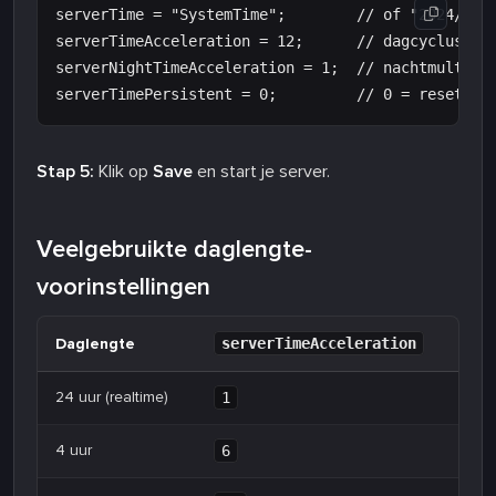
serverTime = "SystemTime";        // of "2024/06/1
serverTimeAcceleration = 12;      // dagcyclusmult
serverNightTimeAcceleration = 1;  // nachtmultipli
Stap 5:
Klik op
Save
en start je server.
Veelgebruikte daglengte-
voorinstellingen
Daglengte
serverTimeAcceleration
24 uur (realtime)
1
4 uur
6