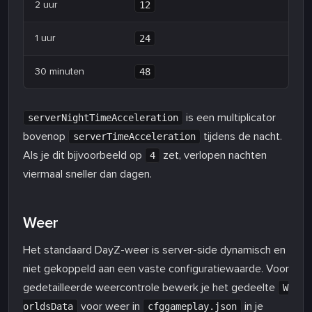
2 uur
12
1 uur
24
30 minuten
48
is een multiplicator
serverNightTimeAcceleration
bovenop
tijdens de nacht.
serverTimeAcceleration
Als je dit bijvoorbeeld op
zet, verlopen nachten
4
viermaal sneller dan dagen.
Weer
Het standaard DayZ-weer is server-side dynamisch en
niet gekoppeld aan een vaste configuratiewaarde. Voor
gedetailleerde weercontrole bewerk je het gedeelte
W
voor weer in
in je
orldsData
cfggameplay.json