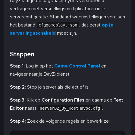
DayZ laat je de dag-/nachtcyclus versnellen of
vertragen met versnellingsmultiplicatoren in je
serverconfiguratie. Standaard weerinstellingen vereisen
het bestand
, dat eerst
op je
cfggameplay.json
server ingeschakeld
moet zijn.
Stappen
Stap 1:
Log in op het
Game Control Panel
en
navigeer naar je DayZ-dienst.
Stap 2:
Stop je server als die actief is.
Stap 3:
Klik op
Configuration Files
en daarna op
Text
Editor
naast
.
serverDZ_By_HostHavoc.cfg
Stap 4:
Zoek de volgende regels en bewerk ze: