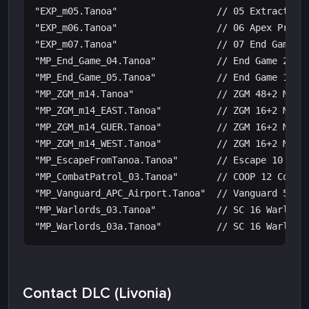
"EXP_m05.Tanoa"                  // 05 Extraction

"EXP_m06.Tanoa"                  // 06 Apex Protoc
"EXP_m07.Tanoa"                  // 07 End Game

"MP_End_Game_04.Tanoa"           // End Game 24 Ba
"MP_End_Game_05.Tanoa"           // End Game 16 Mo
"MP_ZGM_m14.Tanoa"               // ZGM 48+2 Maste
"MP_ZGM_m14_EAST.Tanoa"          // ZGM 16+2 Maste
"MP_ZGM_m14_GUER.Tanoa"          // ZGM 16+2 Maste
"MP_ZGM_m14_WEST.Tanoa"          // ZGM 16+2 Maste
"MP_EscapeFromTanoa.Tanoa"       // Escape 10 Tano
"MP_CombatPatrol_03.Tanoa"       // COOP 12 Combat
"MP_Vanguard_APC_Airport.Tanoa"  // Vanguard 50 Po
"MP_Warlords_03.Tanoa"           // SC 16 Warlords
Contact DLC (Livonia)