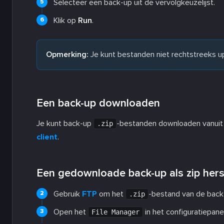
Selecteer een back-up uit de vervolgkeuzelijst.
Klik op
Run
.
Opmerking:
Je kunt bestanden niet rechtstreeks u
Een back-up downloaden
Je kunt back-up
-bestanden downloaden vanuit
.zip
client
.
Een gedownloade back-up als zip hers
Gebruik
FTP
om het
-bestand van de back
.zip
Open het
in het configuratiepane
File Manager