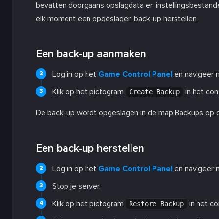
bevatten doorgaans opslagdata en instellingsbestan
elk moment een opgeslagen back-up herstellen.
Een back-up aanmaken
Log in op het
Game Control Panel
en navigeer na
Klik op het pictogram
in het con
Create Backup
De back-up wordt opgeslagen in de map Backups op d
Een back-up herstellen
Log in op het
Game Control Panel
en navigeer na
Stop je server.
Klik op het pictogram
in het co
Restore Backup