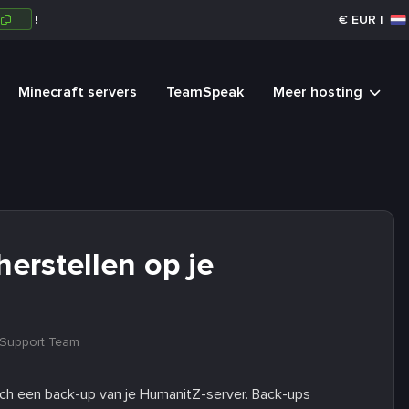
R
!
€
EUR
|
Minecraft servers
TeamSpeak
Meer hosting
erstellen op je
 Support Team
ch een back-up van je HumanitZ-server. Back-ups