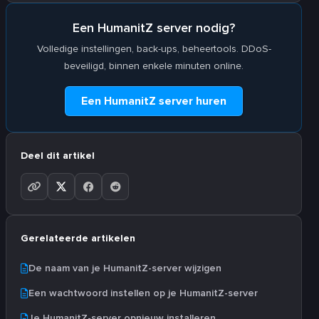
Een HumanitZ server nodig?
Volledige instellingen, back-ups, beheertools. DDoS-
beveiligd, binnen enkele minuten online.
Een HumanitZ server huren
Deel dit artikel
Gerelateerde artikelen
De naam van je HumanitZ-server wijzigen
Een wachtwoord instellen op je HumanitZ-server
Je HumanitZ-server opnieuw installeren