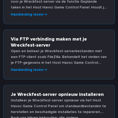
voor je Wreckfest-server via de functie Geplande
taken in het Host Havoc Game Control Panel. Houdt je
server stabiel zonder handmatig ingrijpen.
Handleiding lezen
Via FTP verbinding maken met je
Wreckfest-server
Open en beheer je Wreckfest-serverbestanden met
een FTP-client zoals FileZilla. Behandelt het vinden van
je FTP-gegevens in het Host Havoc Game Control
Panel en succesvol verbinding maken.
Handleiding lezen
Je Wreckfest-server opnieuw installeren
Installeer je Wreckfest-server opnieuw via het Host
Havoc Game Control Panel om standaardbestanden te
herstellen en beschadigde installaties te repareren.
Back-ups blijven behouden; alle andere