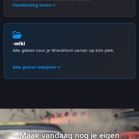
Handleiding lezen
serverbestanden worden verwijderd.
-wiki
Alle gidsen voor je Wreckfest-server op één plek.
Alle gidsen bekijken
Maak vandaag nog je eigen