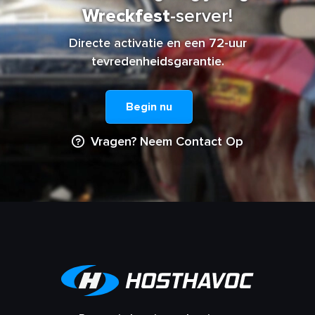
Wreckfest
-server!
Directe activatie en een 72-uur
tevredenheidsgarantie.
Begin nu
Vragen? Neem Contact Op