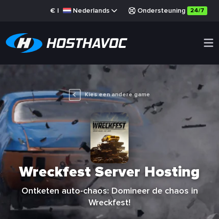
€
|
Nederlands
Ondersteuning
24/7
Kies een andere game
Wreckfest Server Hosting
Ontketen auto-chaos: Domineer de chaos in
Wreckfest!