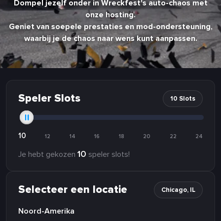
Dompel jezelf onder in Wreckfest's auto-chaos met
onze hosting.
Geniet van soepele prestaties en mod-ondersteuning,
waarbij je de chaos naar wens kunt aanpassen.
Speler Slots
10 Slots
10
12
14
16
18
20
22
24
10
Je hebt gekozen
speler slots!
Selecteer een locatie
Chicago, IL
Noord-Amerika