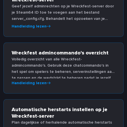
Geef jezelf adminrechten op je Wreckfest-server door
je Steam64 ID toe te voegen aan het bestand
server_config.cfg. Behandelt het opzoeken van je
Steam ID en het opslaan van de configuratie.
Handleiding lezen
Wreckfest admincommando's overzicht
Volledig overzicht van alle Wreckfest-
admincommando's. Gebruik deze chatcommando's in
het spel om spelers te beheren, serverinstellingen aan
te passen en de wedstrijd te beheren nadat je jezelf
Handleiding lezen
adminrechten hebt verleend.
Automatische herstarts instellen op je
Wreckfest-server
Plan dagelijkse of herhalende automatische herstarts