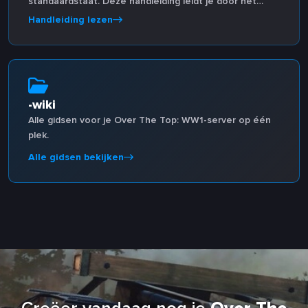
standaardstaat. Deze handleiding leidt je door het
proces via het Host Havoc Game Panel.
Handleiding lezen
-wiki
Alle gidsen voor je Over The Top: WW1-server op één
plek.
Alle gidsen bekijken