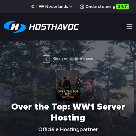
€
|
Nederlands
Ondersteuning
24/7
Kies een andere game
Over the Top: WW1 Server
Hosting
Officiële Hostingpartner