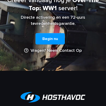
Creëer vandaag nog je
Over The
Top: WW1
server!
Directe activering en een 72-uurs
tevredenheidsgarantie.
Begin nu
Vragen? Neem Contact Op