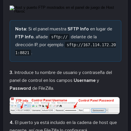
Nota:
Si el panel muestra
SFTP Info
en lugar de
FTP Info
, añade
delante de la
sftp://
dirección IP, por ejemplo
sftp://167.114.172.20
.
1:8821
3.
Introduce tu nombre de usuario y contraseña del
panel de control en los campos
Username
y
Password
de FileZilla.
4.
El puerto ya está incluido en la cadena de host que
pegaste, así que FileZilla lo configurará