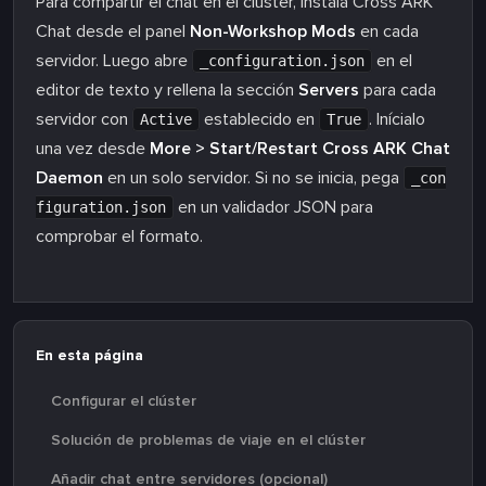
Para compartir el chat en el clúster, instala Cross ARK
Chat desde el panel
Non-Workshop Mods
en cada
servidor. Luego abre
en el
_configuration.json
editor de texto y rellena la sección
Servers
para cada
servidor con
establecido en
. Inícialo
Active
True
una vez desde
More > Start/Restart Cross ARK Chat
Daemon
en un solo servidor. Si no se inicia, pega
_con
en un validador JSON para
figuration.json
comprobar el formato.
En esta página
Configurar el clúster
Solución de problemas de viaje en el clúster
Añadir chat entre servidores (opcional)