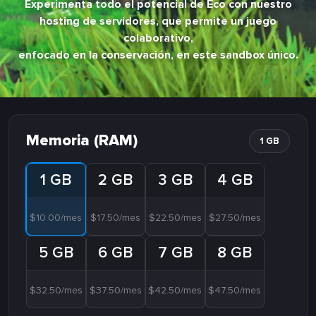
Experimenta todo el potencial de Eco con nuestro
hosting de servidores, que permite un juego
colaborativo,
enfocado en la conservación, en este sandbox único.
Memoria (RAM)
1 GB
1 GB
2 GB
3 GB
4 GB
$10.00/mes
$17.50/mes
$22.50/mes
$27.50/mes
5 GB
6 GB
7 GB
8 GB
$32.50/mes
$37.50/mes
$42.50/mes
$47.50/mes