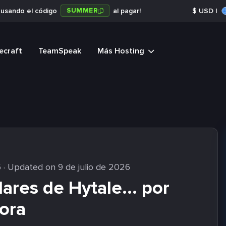
SUMMER
a usando el código
al pagar!
$
USD
|
ecraft
TeamSpeak
Más Hosting
6
· Updated on 9 de julio de 2026
res de Hytale... por
ora