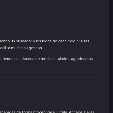
iendo un buscador y los logos de cada mod. Si usas
acilita mucho su gestión.
do tienes una docena de mods instalados, agradecerás
eradas de forma procedural a Hytale. Accede a ellas