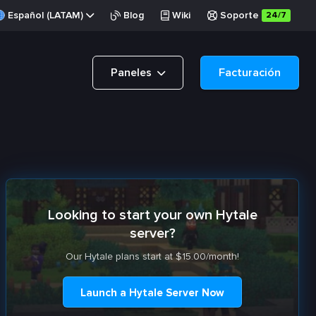
Español (LATAM)
Blog
Wiki
Soporte
24/7
Paneles
Facturación
Looking to start your own Hytale
server?
Our Hytale plans start at $15.00/month!
Launch a Hytale Server Now