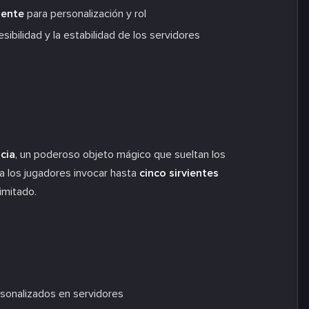
mente
para personalización y rol
cesibilidad y la estabilidad de los servidores
cia
, un poderoso objeto mágico que sueltan los
 a los jugadores invocar hasta
cinco sirvientes
imitado.
rsonalizados en servidores