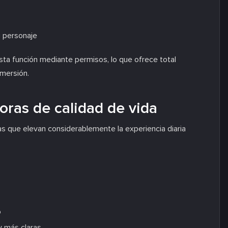
u personaje
ta función mediante permisos, lo que ofrece total
nmersión.
joras de calidad de vida
s que elevan considerablemente la experiencia diaria
o
y más claras