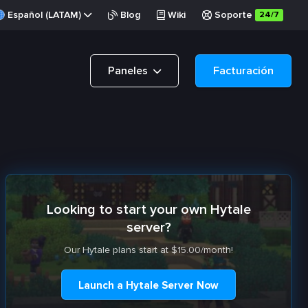
Español (LATAM)
Blog
Wiki
Soporte
24/7
Paneles
Facturación
Looking to start your own Hytale
server?
Our Hytale plans start at $15.00/month!
Launch a Hytale Server Now