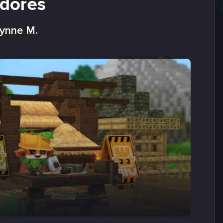
idores
lynne M.