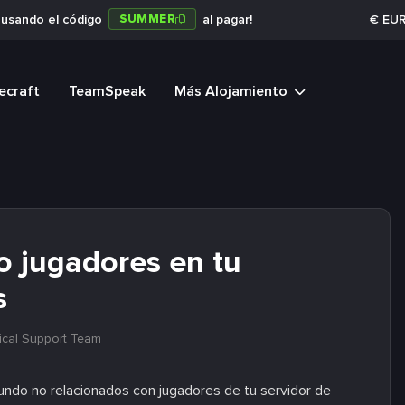
SUMMER
a usando el código
al pagar!
€
EU
ecraft
TeamSpeak
Más Alojamiento
o jugadores en tu
s
ical Support Team
undo no relacionados con jugadores de tu servidor de