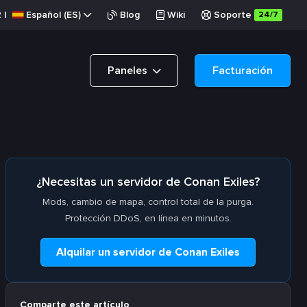
R
|
Español (ES)
Blog
Wiki
Soporte
24/7
Paneles
Facturación
¿Necesitas un servidor de Conan Exiles?
Mods, cambio de mapa, control total de la purga.
Protección DDoS, en línea en minutos.
Alquilar un servidor de Conan Exiles
Comparte este artículo