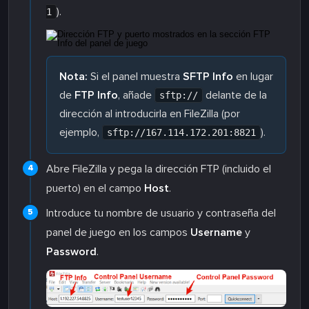
).
1
Nota:
Si el panel muestra
SFTP Info
en lugar
de
FTP Info
, añade
delante de la
sftp://
dirección al introducirla en FileZilla (por
ejemplo,
).
sftp://167.114.172.201:8821
Abre FileZilla y pega la dirección FTP (incluido el
puerto) en el campo
Host
.
Introduce tu nombre de usuario y contraseña del
panel de juego en los campos
Username
y
Password
.