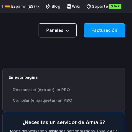
R
|
Español (ES)
Blog
Wiki
Soporte
24/7
Paneles
Facturación
En esta página
Descompilar (extraer) un PBO
Compilar (empaquetar) un PBO
¿Necesitas un servidor de Arma 3?
Mods del Workshop, misiones personalizadas, Exile y Altis