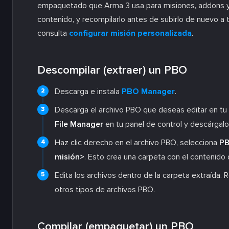
empaquetado que Arma 3 usa para misiones, addons y
contenido, y recompilarlo antes de subirlo de nuevo a 
consulta
configurar misión personalizada
.
Descompilar (extraer) un PBO
Descarga e instala
PBO Manager
.
Descarga el archivo PBO que deseas editar en tu or
File Manager
en tu panel de control y descárgalo 
Haz clic derecho en el archivo PBO, selecciona
PB
misión>
. Esto crea una carpeta con el contenido 
Edita los archivos dentro de la carpeta extraíd
otros tipos de archivos PBO.
Compilar (empaquetar) un PBO