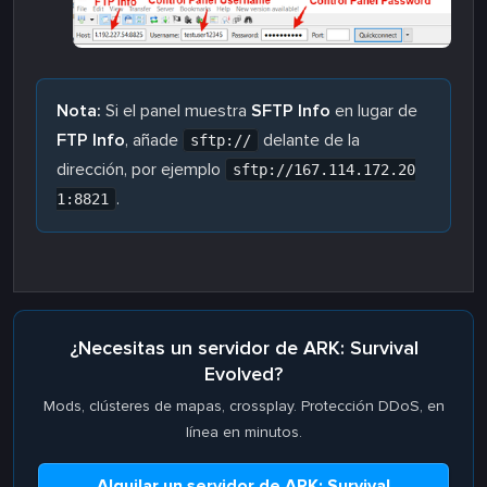
Nota:
Si el panel muestra
SFTP Info
en lugar de
FTP Info
, añade
delante de la
sftp://
dirección, por ejemplo
sftp://167.114.172.20
.
1:8821
¿Necesitas un servidor de ARK: Survival
Evolved?
Mods, clústeres de mapas, crossplay. Protección DDoS, en
línea en minutos.
Alquilar un servidor de ARK: Survival