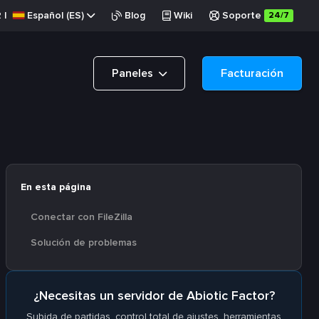
R
|
Español (ES)
Blog
Wiki
Soporte
24/7
Paneles
Facturación
En esta página
Conectar con FileZilla
Solución de problemas
¿Necesitas un servidor de Abiotic Factor?
Subida de partidas, control total de ajustes, herramientas