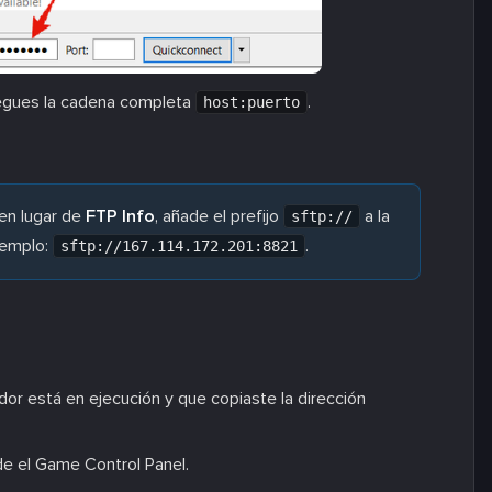
pegues la cadena completa
.
host:puerto
en lugar de
FTP Info
, añade el prefijo
a la
sftp://
jemplo:
.
sftp://167.114.172.201:8821
dor está en ejecución y que copiaste la dirección
de el Game Control Panel.