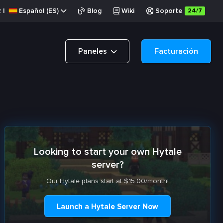
R
|
Español (ES)
Blog
Wiki
Soporte
24/7
Paneles
Facturación
Looking to start your own Hytale
server?
Our Hytale plans start at $15.00/month!
Launch a Hytale Server Now