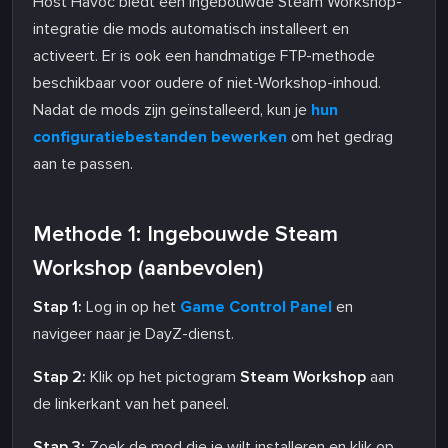
Host Havoc biedt een ingebouwde Steam Workshop-
integratie die mods automatisch installeert en
activeert. Er is ook een handmatige FTP-methode
beschikbaar voor oudere of niet-Workshop-inhoud.
Nadat de mods zijn geïnstalleerd, kun je
hun
configuratiebestanden bewerken
om het gedrag
aan te passen.
Methode 1: Ingebouwde Steam
Workshop (aanbevolen)
Stap 1:
Log in op het
Game Control Panel
en
navigeer naar je DayZ-dienst.
Stap 2:
Klik op het pictogram
Steam Workshop
aan
de linkerkant van het paneel.
Stap 3:
Zoek de mod die je wilt installeren en klik op