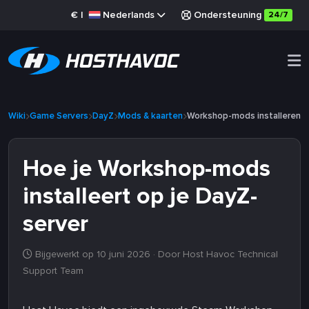
€
|
Nederlands
Ondersteuning
24/7
Wiki
Game Servers
DayZ
Mods & kaarten
Workshop-mods installeren
Hoe je Workshop-mods
installeert op je DayZ-
server
Bijgewerkt op 10 juni 2026
· Door Host Havoc Technical
Support Team