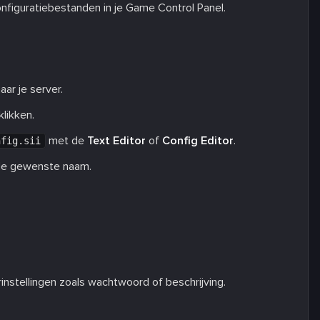
nfiguratiebestanden in je Game Control Panel.
ar je server.
klikken.
met de
Text Editor
of
Config Editor
.
nfig.sii
 de gewenste naam.
instellingen zoals wachtwoord of beschrijving.