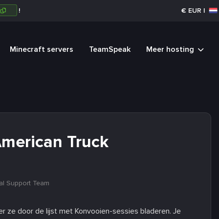
R
!
€
EUR
|
Minecraft servers
TeamSpeak
Meer hosting
American Truck
al Support Team
r ze door de lijst met Konvooien-sessies bladeren. Je