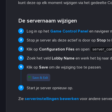
kunt deze op elk moment wijzigen via het gedeelte Co
De servernaam wijzigen
Log in op het
Game Control Panel
en navigeer na
Stop je server als deze actief is door op
Stop
te 
Klik op
Configuration Files
en open
server_co
Zoek het veld
Lobby Name
en werk het bij naar
Klik op
Save
om de wijziging toe te passen.
Start je server opnieuw op.
Zie
serverinstellingen bewerken
voor andere server