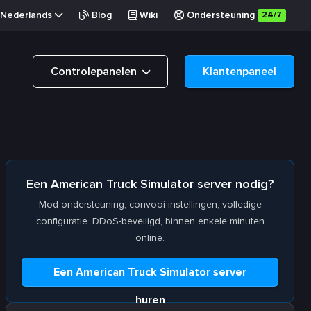
Nederlands
Blog
Wiki
Ondersteuning
24/7
Controlepanelen
Klantenpaneel
Een American Truck Simulator server nodig?
Mod-ondersteuning, convooi-instellingen, volledige
configuratie. DDoS-beveiligd, binnen enkele minuten
online.
Een American Truck Simulator server
huren