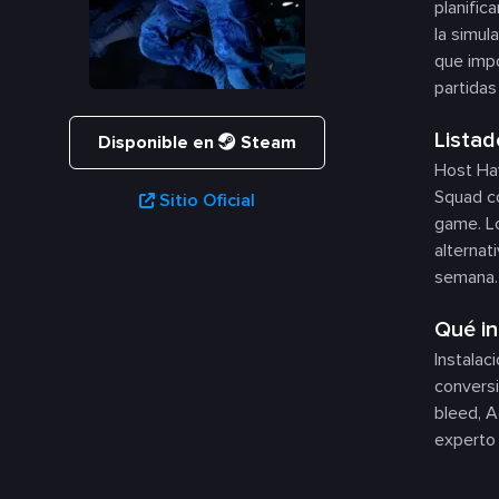
planific
la simul
que impo
partidas
Listad
Disponible en
Steam
Host Hav
Squad co
Sitio Oficial
game. Lo
alternat
semana.
Qué in
Instalac
conversi
bleed, A
experto 