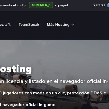
SUMMER
a usando el código
al pagar!
$
USD
|
ecraft
TeamSpeak
Más Hosting
osting
 licencia y listado en el navegador oficial in
0 jugadores con mods en un clic, protección DDoS e
 navegador oficial in-game.