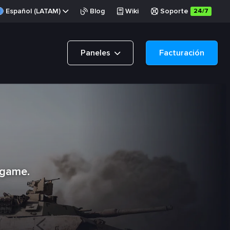
Español (LATAM)
Blog
Wiki
Soporte
24/7
Paneles
Facturación
-game.