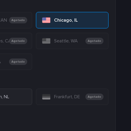
 CAN
Chicago, IL
Agotado
es, CA
Seattle, WA
Agotado
Agotado
A
Agotado
, NL
Frankfurt, DE
Agotado