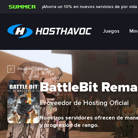
¡Ahorra un 10% en nuevos servicios de por vid
Juegos
Min
Elegir otro juego
BattleBit Rema
Proveedor de Hosting Oficial
Nuestros servidores ofrecen de manera
y progresión de rango.