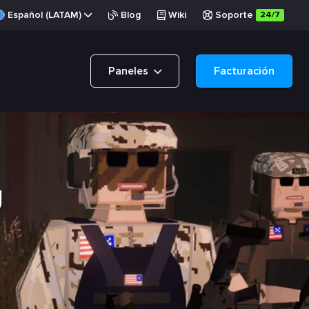
Español (LATAM)
Blog
Wiki
Soporte
24/7
Paneles
Facturación
g