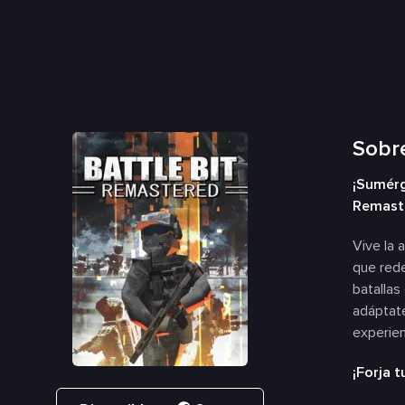
Sobre
¡Sumérg
Remast
Vive la 
que rede
batallas 
adáptat
experien
¡Forja 