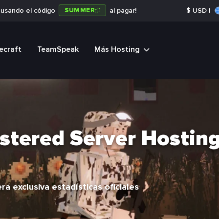
SUMMER
a usando el código
al pagar!
$
USD
|
ecraft
TeamSpeak
Más Hosting
stered Server Hostin
 exclusiva estadísticas oficiales