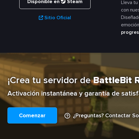
Disponible en
Steam
Lleva tu
con nues
Diseñado
Sitio Oficial
emoción.
progres
¡Crea tu servidor de
BattleBit
Activación instantánea y garantía de satis
Comenzar
¿Preguntas? Contactar So