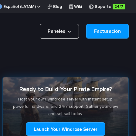
Español (LATAM)
Blog
Wiki
Soporte
24/7
Paneles
Facturación
Ready to Build Your Pirate Empire?
Host your own Windrose server with instant setup,
powerful hardware, and 24/7 support. Gather your crew
and set sail today.
Launch Your Windrose Server