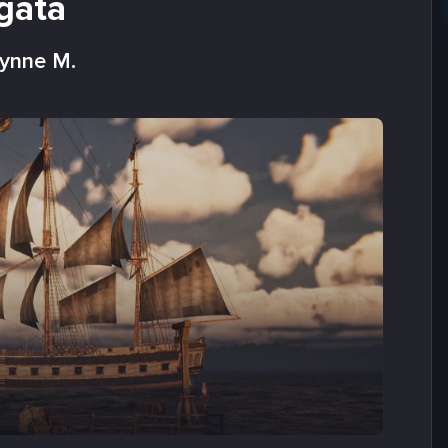
gata
lynne M.