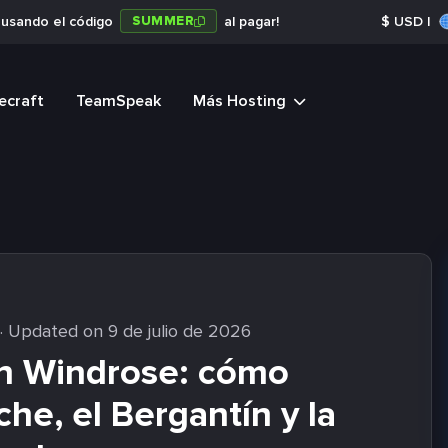
SUMMER
a usando el código
al pagar!
$
USD
|
ecraft
TeamSpeak
Más Hosting
· Updated on 9 de julio de 2026
en Windrose: cómo
he, el Bergantín y la