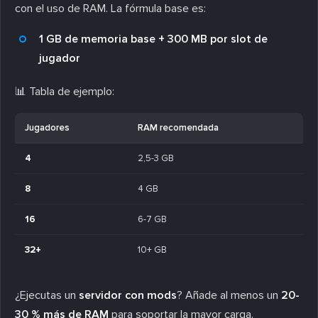
con el uso de RAM. La fórmula base es:
1 GB de memoria base + 300 MB por slot de
jugador
📊 Tabla de ejemplo:
Jugadores
RAM recomendada
4
2,5-3 GB
8
4 GB
16
6-7 GB
32+
10+ GB
¿Ejecutas un
servidor con mods
? Añade al menos un
20-
30 % más de RAM
para soportar la mayor carga.