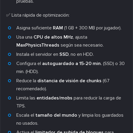
pruebas.
✅ Lista rápida de optimización:
Asigna suficiente
RAM
(1 GB + 300 MB por jugador).
Usa una
CPU de altos MHz
, ajusta
MaxPhysicsThreads
según sea necesario.
Instala el servidor en
SSD
, no en HDD.
Configura el
autoguardado a 15-20 min.
(SSD) o 30
min. (HDD).
Reduce la
distancia de visión de chunks
(67
recomendado).
Limita las
entidades/mobs
para reducir la carga de
TPS.
Escala el
tamaño del mundo
y limpia los guardados
no usados.
Activa el
limitador de subida de bloques
para