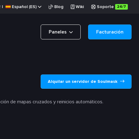
R
|
Español (ES)
Blog
Wiki
Soporte
24/7
Paneles
Facturación
Alquilar un servidor de Soulmask
ación de mapas cruzados y reinicios automáticos.