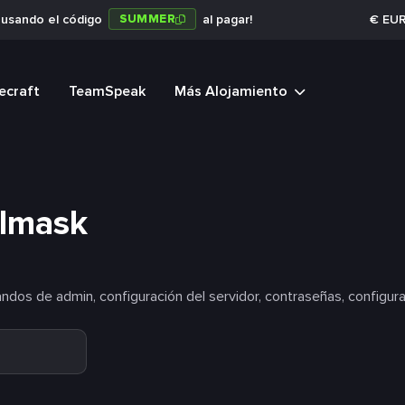
SUMMER
a usando el código
al pagar!
€
EU
ecraft
TeamSpeak
Más Alojamiento
ulmask
dos de admin, configuración del servidor, contraseñas, configur