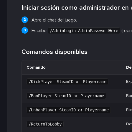
Iniciar sesión como administrador en 
Abre el chat del juego.
Escribe
(ree
/AdminLogin AdminPasswordHere
Comandos disponibles
Comando
De
Exp
/KickPlayer SteamID or Playername
Ban
/BanPlayer SteamID or Playername
Eli
/UnbanPlayer SteamID or Playername
Dev
/ReturnToLobby