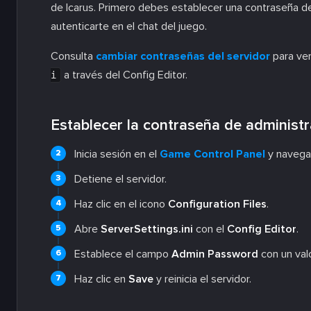
de Icarus. Primero debes establecer una contraseña d
autenticarte en el chat del juego.
Consulta
cambiar contraseñas del servidor
para ver
a través del Config Editor.
i
Establecer la contraseña de administ
Inicia sesión en el
Game Control Panel
y navega 
Detiene el servidor.
Haz clic en el icono
Configuration Files
.
Abre
ServerSettings.ini
con el
Config Editor
.
Establece el campo
Admin Password
con un val
Haz clic en
Save
y reinicia el servidor.