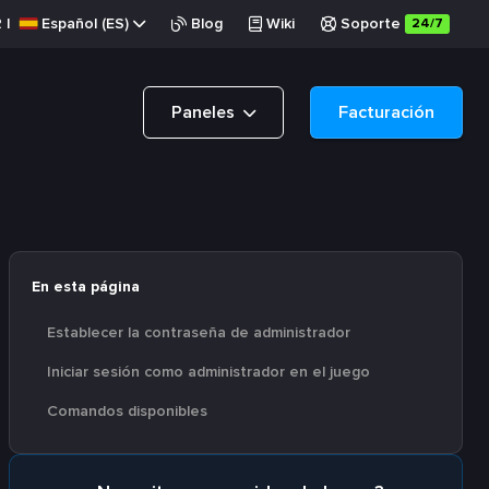
R
|
Español (ES)
Blog
Wiki
Soporte
24/7
Paneles
Facturación
En esta página
Establecer la contraseña de administrador
Iniciar sesión como administrador en el juego
Comandos disponibles