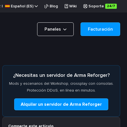
R
|
Español (ES)
Blog
Wiki
Soporte
24/7
Paneles
Facturación
¿Necesitas un servidor de Arma Reforger?
Mods y escenarios del Workshop, crossplay con consolas.
Protección DDoS, en línea en minutos.
Alquilar un servidor de Arma Reforger
Comparte este artículo