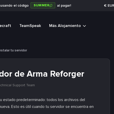
SUMMER
a usando el código
al pagar!
€
EU
ecraft
TeamSpeak
Más Alojamiento
nstalar tu servidor
idor de Arma Reforger
echnical Support Team
su estado predeterminado: todos los archivos del
nueva. Esto es útil cuando tu servidor se encuentra en