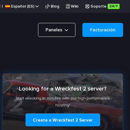
R
|
Español (ES)
Blog
Wiki
Soporte
24/7
Paneles
Facturación
Looking for a Wreckfest 2 server?
Start wrecking in minutes with our high-performance
hosting!
Create a Wreckfest 2 Server