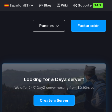
R
|
Español (ES)
Blog
Wiki
Soporte
24/7
Paneles
Facturación
Looking for a DayZ server?
We offer 24/7 DayZ server hosting from $0.93/slot
Create a Server