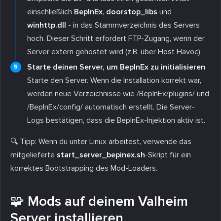
einschließlich
BepInEx
,
doorstop_libs
und
winhttp.dll
- in das Stammverzeichnis des Servers
hoch. Dieser Schritt erfordert FTP-Zugang, wenn der
Server extern gehostet wird (z.B. über Host Havoc).
Starte deinen Server, um BepInEx zu initialisieren
Starte den Server. Wenn die Installation korrekt war,
werden neue Verzeichnisse wie
/BepInEx/plugins/
und
/BepInEx/config/
automatisch erstellt. Die Server-
Logs bestätigen, dass die BepInEx-Injektion aktiv ist.
🔍 Tipp: Wenn du unter Linux arbeitest, verwende das
mitgelieferte
start_server_bepinex.sh
-Skript für ein
korrektes Bootstrapping des Mod-Loaders.
🧩 Mods auf deinem Valheim
Server installieren