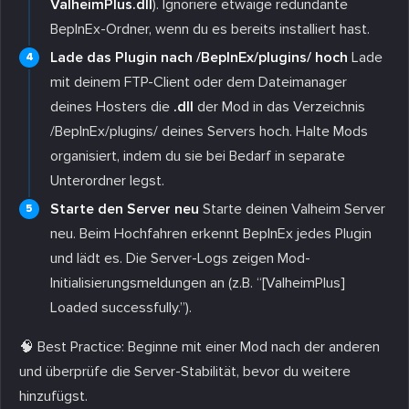
ValheimPlus.dll
). Ignoriere etwaige redundante
BepInEx-Ordner, wenn du es bereits installiert hast.
Lade das Plugin nach /BepInEx/plugins/ hoch
Lade
mit deinem FTP-Client oder dem Dateimanager
deines Hosters die
.dll
der Mod in das Verzeichnis
/BepInEx/plugins/
deines Servers hoch. Halte Mods
organisiert, indem du sie bei Bedarf in separate
Unterordner legst.
Starte den Server neu
Starte deinen Valheim Server
neu. Beim Hochfahren erkennt BepInEx jedes Plugin
und lädt es. Die Server-Logs zeigen Mod-
Initialisierungsmeldungen an (z.B. “[ValheimPlus]
Loaded successfully.”).
🧠 Best Practice: Beginne mit einer Mod nach der anderen
und überprüfe die Server-Stabilität, bevor du weitere
hinzufügst.